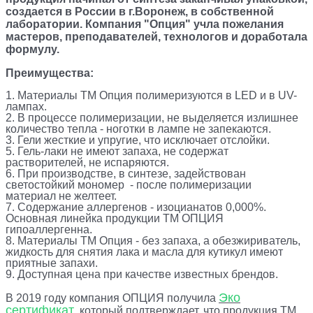
создается в России в г.Воронеж, в собственной
лаборатории. Компания "Опция" учла пожелания
мастеров, преподавателей, технологов и доработала
формулу.
Преимущества:
1. Материалы ТМ Опция полимеризуются в LED и в UV-
лампах.
2. В процессе полимеризации, не выделяется излишнее
количество тепла - ноготки в лампе не запекаются.
3. Гели жесткие и упругие, что исклю
чает отслойки.
5.
Гель-лаки не имеют запаха, не содержат
растворителей, не испаряются.
6. При производстве, в синтезе, задействован
светостойкий мономер - после полимеризации
материал не желтеет.
7. Содержание аллергенов - изоцианатов 0,000%.
Основная линейка продукции ТМ ОПЦИЯ
гипоаллергенна.
8. Материалы ТМ Опция - без запаха, а обезжириватель,
жидкость для снятия лака и масла для кутикул имеют
приятные запахи.
9. Доступная цена при качестве известных брендов.
Эко
В 2019 году компания ОПЦИЯ получила
сертификат
, который подтверждает, что продукция ТМ